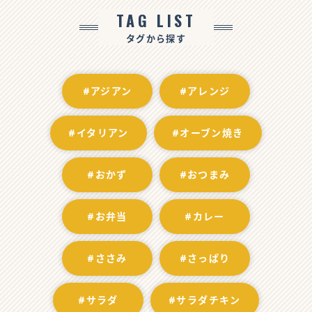
TAG LIST
タグから探す
#アジアン
#アレンジ
#イタリアン
#オーブン焼き
#おかず
#おつまみ
#お弁当
#カレー
#ささみ
#さっぱり
#サラダ
#サラダチキン