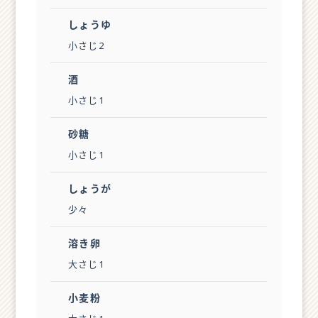
しょうゆ
小さじ2
酒
小さじ1
砂糖
小さじ1
しょうが
少々
溶き卵
大さじ1
小麦粉