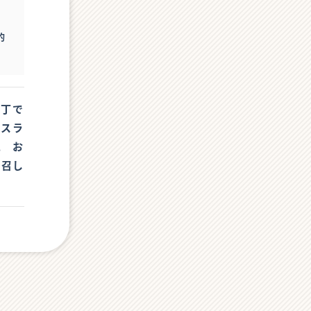
的
包丁で
にスラ
。 お
お召し