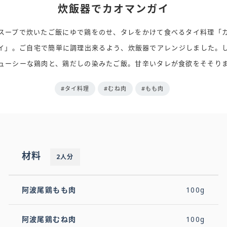
炊飯器でカオマンガイ
スープで炊いたご飯にゆで鶏をのせ、タレをかけて食べるタイ料理「
イ」。ご自宅で簡単に調理出来るよう、炊飯器でアレンジしました。
ューシーな鶏肉と、鶏だしの染みたご飯。甘辛いタレが食欲をそそり
#タイ料理
#むね肉
#もも肉
材料
2人分
阿波尾鶏もも肉
100g
阿波尾鶏むね肉
100g