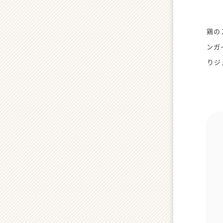
鶏の
ンガ
りジ