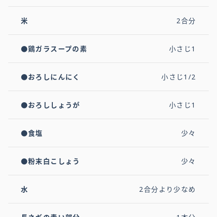
米
2合分
●鶏ガラスープの素
小さじ1
●おろしにんにく
小さじ1/2
●おろししょうが
小さじ1
●食塩
少々
●粉末白こしょう
少々
水
2合分より少なめ