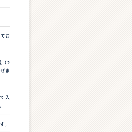
けてお
量（2
混ぜま
して入
。
す。