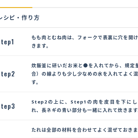
レシピ・作り方
もも肉とむね肉は、フォークで表裏に穴を開
Step1
きます。
炊飯釜に研いだお米と●を入れてから、規定
Step2
合）の線よりも少し少なめの水を入れてよく
す。
Step2の上に、Step1の肉を皮目を下に
Step3
れ、長ネギの青い部分も一緒に入れて炊きます
たれは全部の材料を合わせてよく混ぜておきま