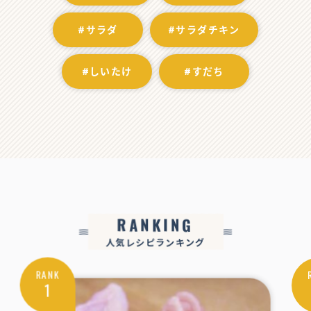
#サラダ
#サラダチキン
#しいたけ
#すだち
RANKING
人気レシピランキング