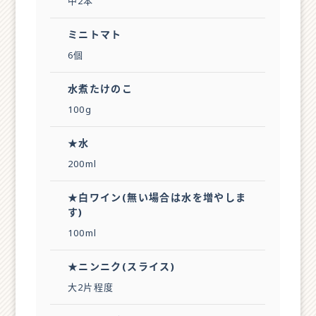
中2本
ミニトマト
6個
水煮たけのこ
100g
★水
200ml
★白ワイン(無い場合は水を増やしま
す)
100ml
★ニンニク(スライス)
大2片程度