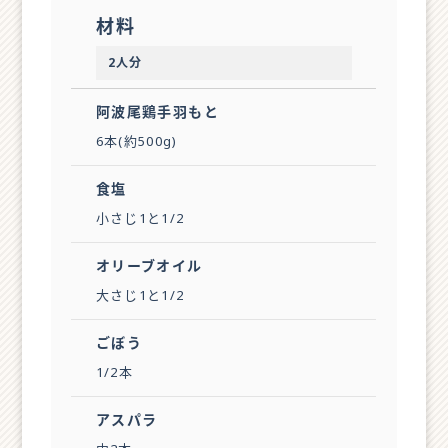
材料
2人分
阿波尾鶏手羽もと
6本(約500g)
食塩
小さじ1と1/2
オリーブオイル
大さじ1と1/2
ごぼう
1/2本
アスパラ