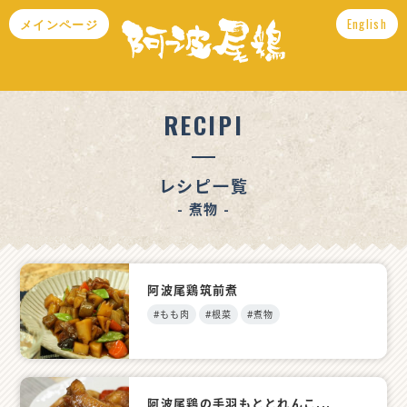
メインページ
English
RECIPI
レシピ一覧
- 煮物 -
阿波尾鶏筑前煮
#もも肉
#根菜
#煮物
阿波尾鶏の手羽もととれんこ...