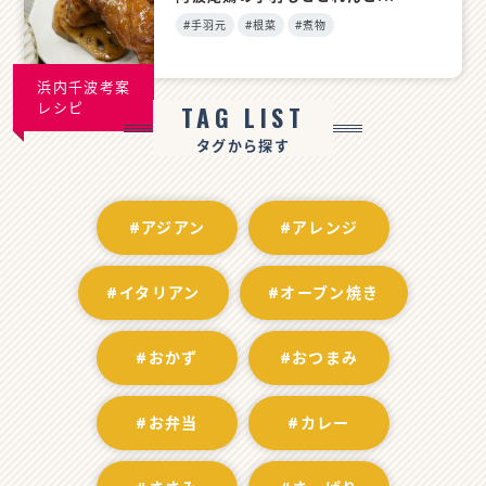
#手羽元
#根菜
#煮物
浜内千波考案
レシピ
TAG LIST
タグから探す
#アジアン
#アレンジ
#イタリアン
#オーブン焼き
#おかず
#おつまみ
#お弁当
#カレー