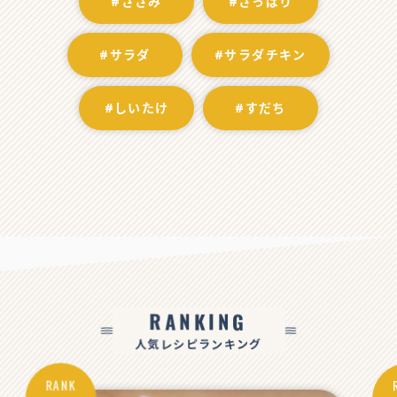
#ささみ
#さっぱり
#サラダ
#サラダチキン
#しいたけ
#すだち
RANKING
人気レシピランキング