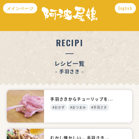
メインページ
English
RECIPI
レシピ一覧
- 手羽さき -
手羽さきからチューリップを...
#おかず
#おつまみ
#手羽さき
むかし懐かしい… 手羽さき...