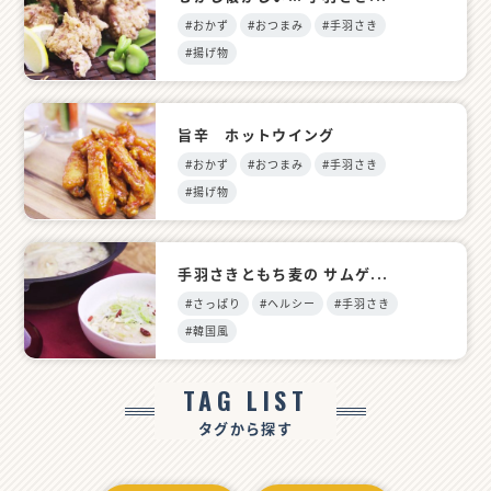
#おかず
#おつまみ
#手羽さき
#揚げ物
旨辛 ホットウイング
#おかず
#おつまみ
#手羽さき
#揚げ物
手羽さきともち麦の サムゲ...
#さっぱり
#ヘルシー
#手羽さき
#韓国風
TAG LIST
タグから探す