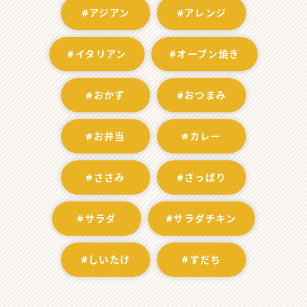
#アジアン
#アレンジ
#イタリアン
#オーブン焼き
#おかず
#おつまみ
#お弁当
#カレー
#ささみ
#さっぱり
#サラダ
#サラダチキン
#しいたけ
#すだち