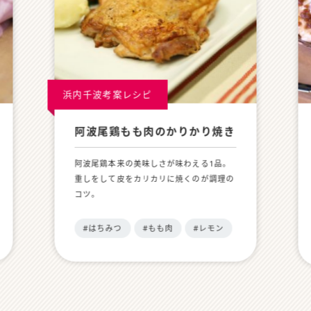
浜内千波考案レシピ
阿波尾鶏もも肉のかりかり焼き
阿波尾鶏本来の美味しさが味わえる1品。
重しをして皮をカリカリに焼くのが調理の
コツ。
#はちみつ
#もも肉
#レモン