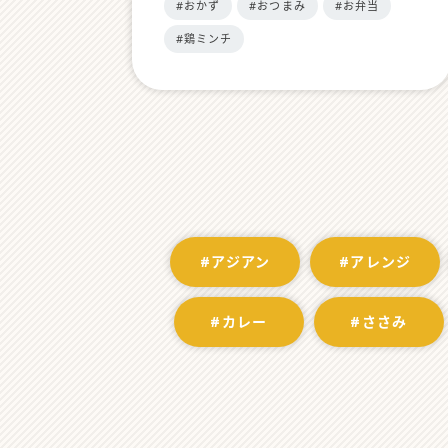
#おかず
#おつまみ
#お弁当
#鶏ミンチ
#アジアン
#アレンジ
#カレー
#ささみ