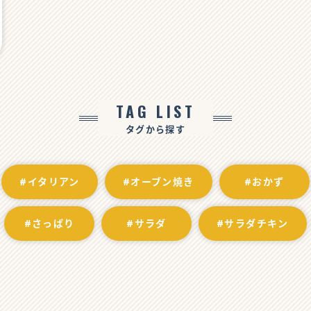
TAG LIST
タグから探す
#イタリアン
#オーブン焼き
#おかず
#さっぱり
#サラダ
#サラダチキン