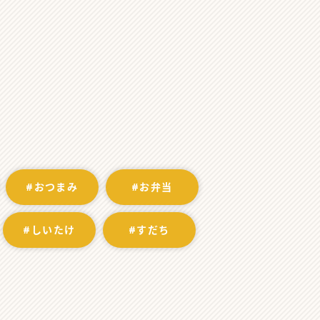
#おつまみ
#お弁当
#しいたけ
#すだち