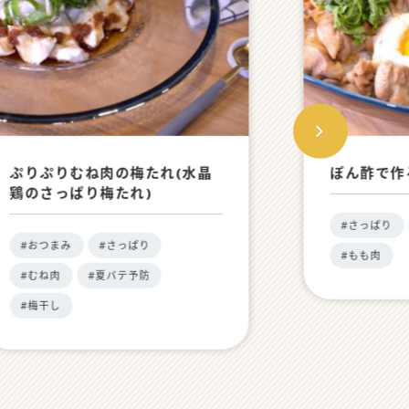
ぷりぷりむね肉の梅たれ(水晶
ぽん酢で作
鶏のさっぱり梅たれ)
#さっぱり
#おつまみ
#さっぱり
#もも肉
#むね肉
#夏バテ予防
#梅干し