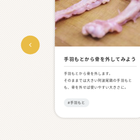
手羽もとから骨を外してみよう
手羽もとから骨を外します。
そのままでは大きい阿波尾鶏の手羽もと
も、骨を外せば使いやすい大きさに。
外したお肉は焼いたり揚げたり、いろんな
料理にご使用いただけます。
#手羽もと